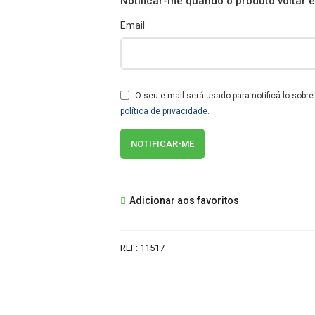
Notificar-me quando o produto voltar 
Email
O seu e-mail será usado para notificá-lo sobr
política de privacidade
.
Adicionar aos favoritos
REF:
11517