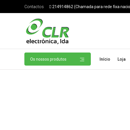
214914862 (Chamada para rede fixa nacio
Contactos
Os nossos produtos
Início
Loja