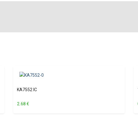
KA7552 IC
2.68
€