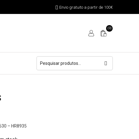
Envio gratuito a partir de 100€
(0)
Pesquisar
por:
S
630 – HR8935