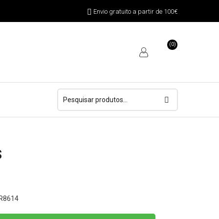
Envio gratuito a partir de 100€
(0)
Pesquisar
por:
S
HR8614