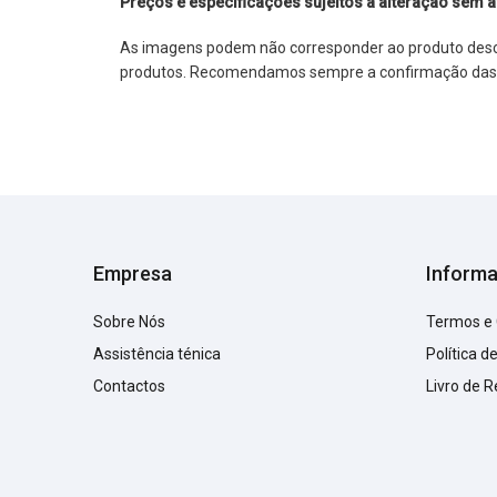
Preços e especificações sujeitos a alteração sem a
As imagens podem não corresponder ao produto descrit
produtos. Recomendamos sempre a confirmação das im
Empresa
Inform
Sobre Nós
Termos e
Assistência ténica
Política d
Contactos
Livro de 