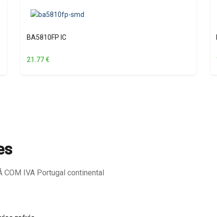
BA5810FP IC
21.77
€
es
COM IVA Portugal continental