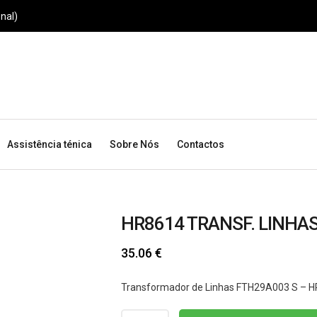
nal)
Assistência ténica
Sobre Nós
Contactos
HR8614 TRANSF. LINHA
35.06
€
Transformador de Linhas FTH29A003 S – 