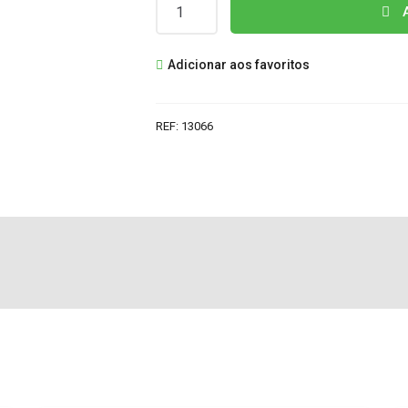
Quantidade
A
de
HR8614
Adicionar aos favoritos
TRANSF.
LINHAS
REF:
13066