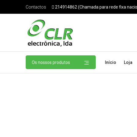
214914862 (Chamada para rede fixa nacio
Contactos
Os nossos produtos
Início
Loja