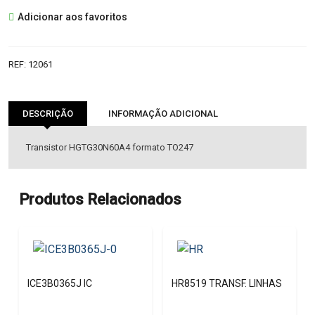
HGTG30N60A4
Adicionar aos favoritos
TRANSISTOR
REF:
12061
DESCRIÇÃO
INFORMAÇÃO ADICIONAL
Transistor HGTG30N60A4 formato TO247
Produtos Relacionados
ICE3B0365J IC
HR8519 TRANSF. LINHAS