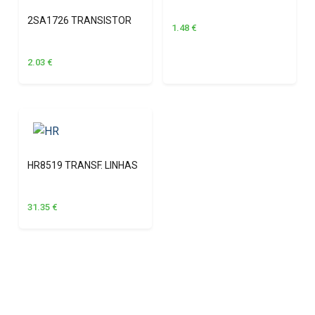
2SA1726 TRANSISTOR
1.48
€
2.03
€
HR8519 TRANSF. LINHAS
31.35
€