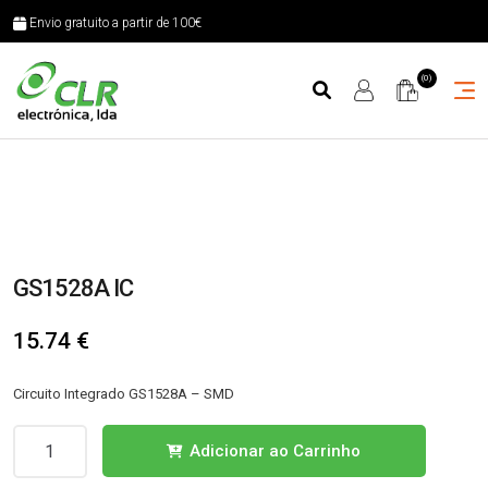
Envio gratuito a partir de 100€
(0)
GS1528A IC
15.74
€
Circuito Integrado GS1528A – SMD
Quantidade
Adicionar ao Carrinho
de