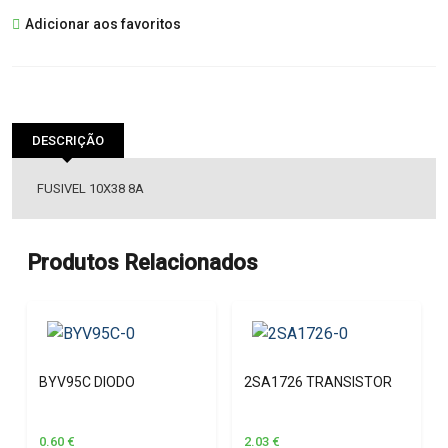
FUSIVEL
Adicionar aos favoritos
10X38
8A
DESCRIÇÃO
FUSIVEL 10X38 8A
Produtos Relacionados
BYV95C DIODO
2SA1726 TRANSISTOR
0.60
€
2.03
€