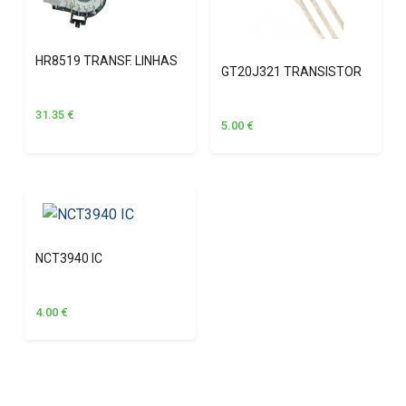
HR8519 TRANSF. LINHAS
GT20J321 TRANSISTOR
31.35
€
5.00
€
NCT3940 IC
4.00
€