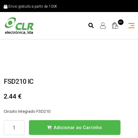
Envio gratuito a partir de 100€
(0)
FSD210 IC
2.44
€
Circuito Integrado FSD210
Quantidade
Adicionar ao Carrinho
de