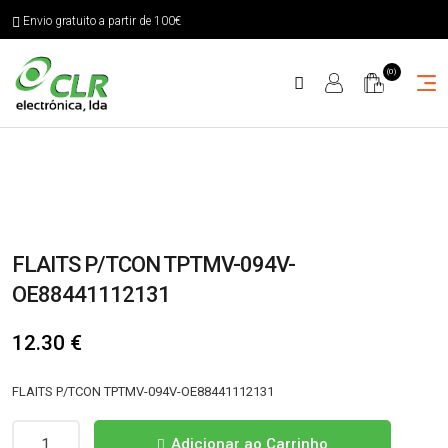
Envio gratuito a partir de 100€
(0)
FLAITS P/TCON TPTMV-094V-
OE88441112131
12.30
€
FLAITS P/TCON TPTMV-094V-OE88441112131
Quantidade
Adicionar ao Carrinho