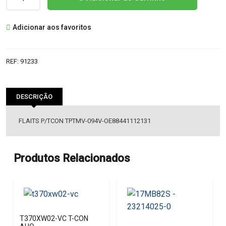
de
FLAITS
Adicionar aos favoritos
P/TCON
TPTMV-
094V-
REF:
91233
OE88441112131
DESCRIÇÃO
FLAITS P/TCON TPTMV-094V-OE88441112131
Produtos Relacionados
T370XW02-VC T-CON