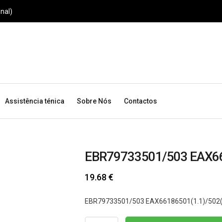
nal)
Assistência ténica
Sobre Nós
Contactos
EBR79733501/503 EAX66
19.68
€
EBR79733501/503 EAX66186501(1.1)/502(