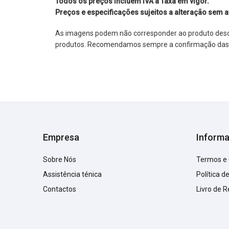
Todos os preços incluem IVA à Taxa em vigor.
Preços e especificações sujeitos a alteração sem a
As imagens podem não corresponder ao produto descrit
produtos. Recomendamos sempre a confirmação das im
Empresa
Inform
Sobre Nós
Termos e
Assistência ténica
Política d
Contactos
Livro de 