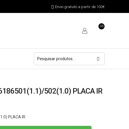
Envio gratuito a partir de 100€
(0)
Pesquisar
por:
186501(1.1)/502(1.0) PLACA IR
1.0) PLACA IR