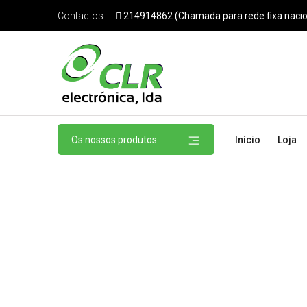
214914862 (Chamada para rede fixa nacio
Contactos
Os nossos produtos
Início
Loja