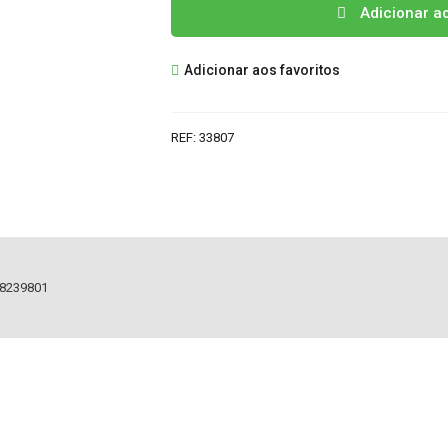
Quantidade
Adicionar a
de
EAY38639701
Adicionar aos favoritos
FONTE
ALIMENTAÇÃO
LG
REF:
33807
38239801