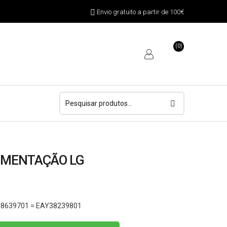
Envio gratuito a partir de 100€
(0)
Pesquisar
por:
IMENTAÇÃO LG
Y38639701 = EAY38239801