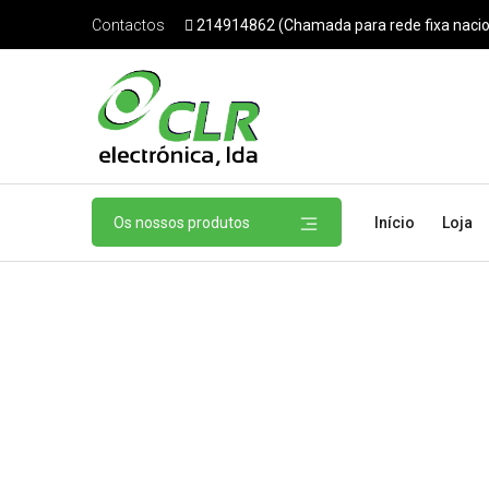
214914862 (Chamada para rede fixa nacio
Contactos
Os nossos produtos
Início
Loja