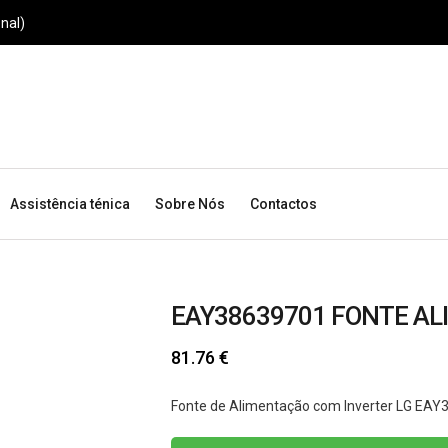
nal)
Assistência ténica
Sobre Nós
Contactos
EAY38639701 FONTE AL
81.76
€
Fonte de Alimentação com Inverter LG EA