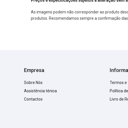
Preços e especificações sujeitos a alteração sem a
As imagens podem não corresponder ao produto descrit
produtos. Recomendamos sempre a confirmação das im
Empresa
Inform
Sobre Nós
Termos e
Assistência ténica
Política d
Contactos
Livro de 