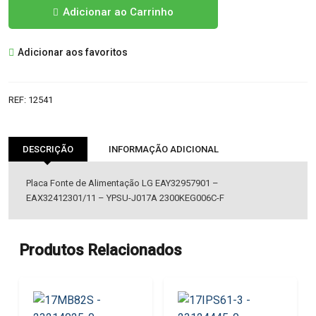
Quantidade
Adicionar ao Carrinho
de
EAY32957901
Adicionar aos favoritos
-
EAX32412301
FONTE
REF:
12541
ALIMENTAÇÃO
LG
DESCRIÇÃO
INFORMAÇÃO ADICIONAL
Placa Fonte de Alimentação LG EAY32957901 –
EAX32412301/11 – YPSU-J017A 2300KEG006C-F
Produtos Relacionados