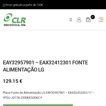
Envio gratuito a partir de 100€
(0)
EAY32957901 – EAX32412301 FONTE
ALIMENTAÇÃO LG
129.15
€
Placa Fonte de Alimentação LG EAY32957901 – EAX32412301/11 –
YPSU-J017A 2300KEG006C-F