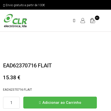
Envio gratuito a partir de 100€
(0)
EAD62370716 FLAIT
15.38
€
EAD62370716 FLAIT
Quantidade
Adicionar ao Carrinho
de