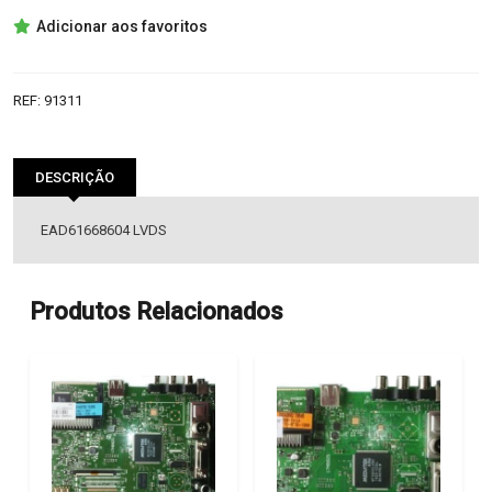
EAD61668604
Adicionar aos favoritos
LVDS
REF:
91311
DESCRIÇÃO
EAD61668604 LVDS
Produtos Relacionados