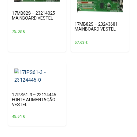
17MB82S – 23214025
MAINBOARD VESTEL
17MB82S – 23243681
MAINBOARD VESTEL
75.03
€
57.63
€
17IPS61-3 – 23124445
FONTE ALIMENTAÇÃO
VESTEL
45.51
€