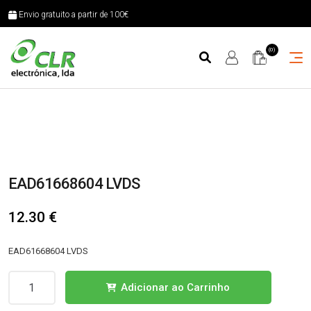
Envio gratuito a partir de 100€
(0)
EAD61668604 LVDS
12.30
€
EAD61668604 LVDS
Quantidade
Adicionar ao Carrinho
de