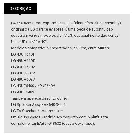
DESCRIÇÃO
EAB64048601 corresponde a um altifalante (speaker assembly)
original da LG para televisores. É uma peça de substituição
usada em vários modelos de TV LG, especialmente das séries
UH e UF de 43″ e 49″.
Modelos compatíveis encontrados incluem, entre outros:
LG 43UH610T
LG 49UH610T
LG 49UH620V
LG 43UH603V
LG 49UH603V
LG 49UF6400 / 49UF640V
LG 43UF6409
Também aparece descrito como:
LG Speaker Assy EAB64048601
LG TV Speaker / Loudspeaker
Em alguns casos vendido em conjunto com o altifalante
complementar EAB64048602 (esquerdo/direito).