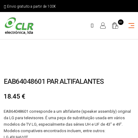
Envio gratuito a partir de 100€
(0)
EAB64048601 PAR ALTIFALANTES
18.45
€
EAB64048601 corresponde a um altifalante (speaker assembly) original
da LG para televisores. É uma peça de substituição usada em vários
modelos de TV LG, especialmente das séries UH e UF de 43″ e 49″.
Modelos compatíveis encontrados incluem, entre outros:
LG 43UH610T