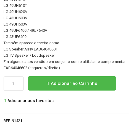
LG 49UH610T
LG 49UH620V
LG 43UH603V
LG 49UH603V
LG 49UF6400 / 49UF640V
LG 43UF6409
Também aparece descrito como:
LG Speaker Assy EAB64048601
LG TV Speaker / Loudspeaker
Em alguns casos vendido em conjunto com o altifalante complementar
EAB64048602 (esquerdo/direito).
Quantidade
Adicionar ao Carrinho
de
EAB64048601
Adicionar aos favoritos
PAR
ALTIFALANTES
REF:
91421