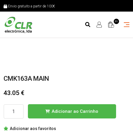
Envio gratuito a partir de 100€
(0)
CMK163A MAIN
43.05
€
Quantidade
Adicionar ao Carrinho
de
CMK163A
Adicionar aos favoritos
MAIN