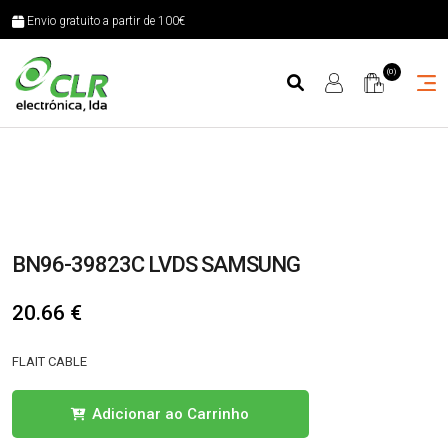
Envio gratuito a partir de 100€
(0)
BN96-39823C LVDS SAMSUNG
20.66
€
FLAIT CABLE
Quantidade
Adicionar ao Carrinho
de