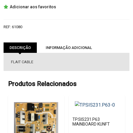
BN96-
Adicionar aos favoritos
39823C
LVDS
SAMSUNG
REF:
61080
DESCRIÇÃO
INFORMAÇÃO ADICIONAL
FLAIT CABLE
Produtos Relacionados
TP.SIS231.P63
MAINBOARD KUNFT