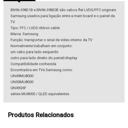
BN96-39821B e BN96-39820E são cabos flat LVDS/FFC originais
Samsung usados para ligação entre a main board e o painel da
TV.
Tipo: FFC / LVDS ribbon cable
Marca: Samsung
Função: transportar o sinal de vídeo interno da TV
Normalmente trabalham em conjunto:
um cabo para lado esquerdo
outro para lado direito do painel/display
Compatibilidade conhecida
Encontrados em TVs Samsung como:
UN49MU8000
UN50MU8000
QN49Q6F
séries MU8000 / QLED equivalentes
Produtos Relacionados