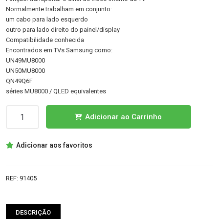
Normalmente trabalham em conjunto:
um cabo para lado esquerdo
outro para lado direito do painel/display
Compatibilidade conhecida
Encontrados em TVs Samsung como:
UN49MU8000
UN50MU8000
QN49Q6F
séries MU8000 / QLED equivalentes
Quantidade
Adicionar ao Carrinho
de
BN96-
Adicionar aos favoritos
39821B
BN96-
39820E
REF:
91405
LVDS
DESCRIÇÃO