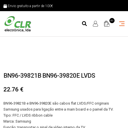
Envio gratuito a partir de 100€
(0)
BN96-39821B BN96-39820E LVDS
22.76
€
BN96-39821B e BN96-39820E são cabos flat LVDS/FFC originais
Samsung usados para ligação entre a main board e o painel da TV.
Tipo: FFC / LVDS ribbon cable
Marca: Samsung
Função: transportar o sinal de vídeo interno da TV