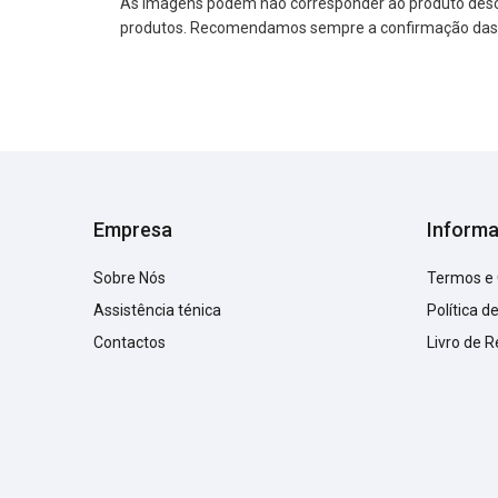
As imagens podem não corresponder ao produto descrit
produtos. Recomendamos sempre a confirmação das im
Empresa
Inform
Sobre Nós
Termos e
Assistência ténica
Política d
Contactos
Livro de 