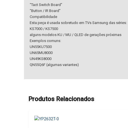
“Tact Switch Board”
“Button / IR Board”
Compatibilidade
Esta peça é usada sobretudo em TVs Samsung das séries:
KS7000 / KS7500
alguns modelos KU / MU / QLED de gerações próximas
Exemplos comuns:
UN55KU7500
UN65MU8000
UN49KS8000
QN55Q6F (algumas variantes)
Produtos Relacionados