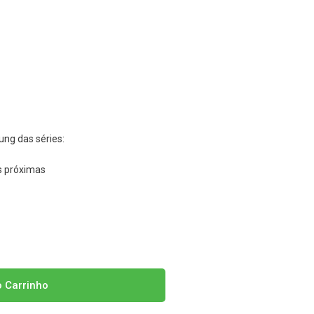
ng das séries:
s próximas
o Carrinho