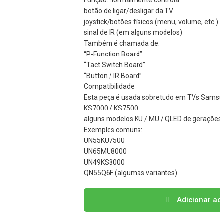
Função: normalmente controla:
botão de ligar/desligar da TV
joystick/botões físicos (menu, volume, etc.)
sinal de IR (em alguns modelos)
Também é chamada de:
“P-Function Board”
“Tact Switch Board”
“Button / IR Board”
Compatibilidade
Esta peça é usada sobretudo em TVs Samsu
KS7000 / KS7500
alguns modelos KU / MU / QLED de geraçõe
Exemplos comuns:
UN55KU7500
UN65MU8000
UN49KS8000
QN55Q6F (algumas variantes)
Quantidade
Adicionar a
de
BN96-