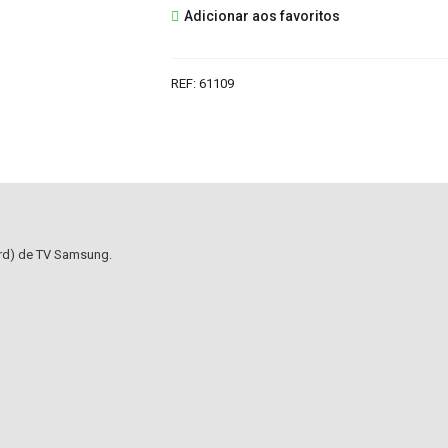
Adicionar aos favoritos
39802C
SWITCH
+
REF:
61109
IR
SAMSUNG
ard) de TV Samsung.