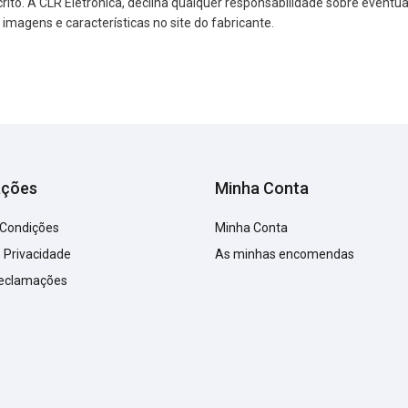
o. A CLR Eletrónica, declina qualquer responsabilidade sobre eventuai
agens e características no site do fabricante.
ações
Minha Conta
 Condições
Minha Conta
e Privacidade
As minhas encomendas
Reclamações