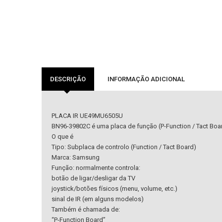
DESCRIÇÃO
INFORMAÇÃO ADICIONAL
PLACA IR UE49MU6505U
BN96-39802C é uma placa de função (P-Function / Tact Bo
O que é
Tipo: Subplaca de controlo (Function / Tact Board)
Marca: Samsung
Função: normalmente controla:
botão de ligar/desligar da TV
joystick/botões físicos (menu, volume, etc.)
sinal de IR (em alguns modelos)
Também é chamada de:
“P-Function Board”