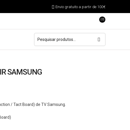
Envio gratuito a partir de 100€
(0)
Pesquisar
por:
 IR SAMSUNG
ction / Tact Board) de TV Samsung.
 Board)