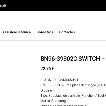
nal)
Assistência ténica
Sobre Nós
Contactos
BN96-39802C SWITCH +
22.76
€
PLACA IR UE49MU6505U
BN96-39802C é uma placa de função (P-Fun
O que é
Tipo: Subplaca de controlo (Function / Tact
Marca: Samsung