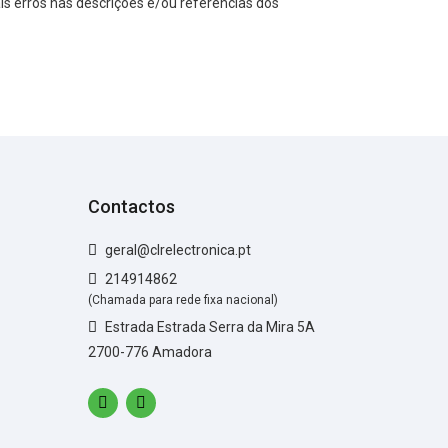
s erros nas descrições e/ou referências dos
Contactos
geral@clrelectronica.pt
214914862
(Chamada para rede fixa nacional)
Estrada Estrada Serra da Mira 5A
2700-776 Amadora