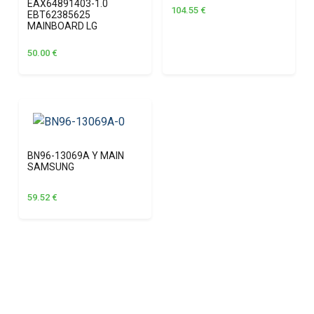
EAX64891403-1.0
104.55
€
EBT62385625
MAINBOARD LG
50.00
€
BN96-13069A Y MAIN
SAMSUNG
59.52
€