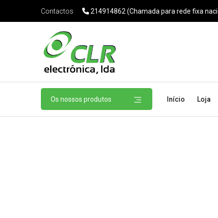
214914862 (Chamada para rede fixa naci
Contactos
Os nossos produtos
Início
Loja