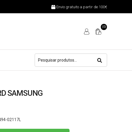
Envio gratuito a partir de 100€
(0)
Pesquisar
por:
RD SAMSUNG
N94-02117L