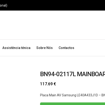
onal)
Assistência ténica
Sobre Nós
Contactos
BN94-02117L MAINBOA
117.69
€
Placa Main AV Samsung LE40A433J1D – B