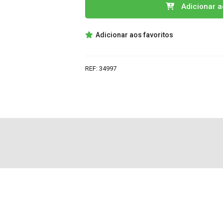
Quantidade
Adicionar a
de
BN94-
Adicionar aos favoritos
02117L
MAINBOARD
SAMSUNG
REF:
34997