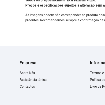
Todos os preços incluem IVA à Taxa em vigor.
Preços e especificações sujeitos a alteração sem a
As imagens podem não corresponder ao produto descrit
produtos. Recomendamos sempre a confirmação das im
Empresa
Inform
Sobre Nós
Termos e
Assistência ténica
Política d
Contactos
Livro de 