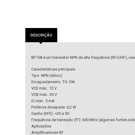
DESCRIÇÃO
BF158 é um transistor NPN de alta frequência (RF/UHF), usa
Características principais
Tipo: NPN (silício)
Encapsulamento: TO-106
VCE máx.: 12 V
VCB máx.: 30 V
IC máx.: 5 mA
Potência dissipada: 0,2 W
Ganho (hFE): ≈20 a 50
Frequência de transição (fT): 600 MHz (algumas fontes in
Aplicações
Amplificadores RF