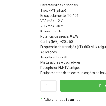
Características principais
Tipo: NPN (silício)
Encapsulamento: TO-106
VCE máx.: 12 V
VCB máx.: 30 V
IC máx.: 5 mA
Potência dissipada: 0,2 W
Ganho (hFE): ≈20 a 50
Frequência de transição (fT): 600 MHz (al
Aplicações
Amplificadores RF
Misturadores e osciladores
Receptores FM/TV antigos
Equipamentos de telecomunicações de baix
Quantidade
A
de
BF158
Adicionar aos favoritos
TRANSISTOR