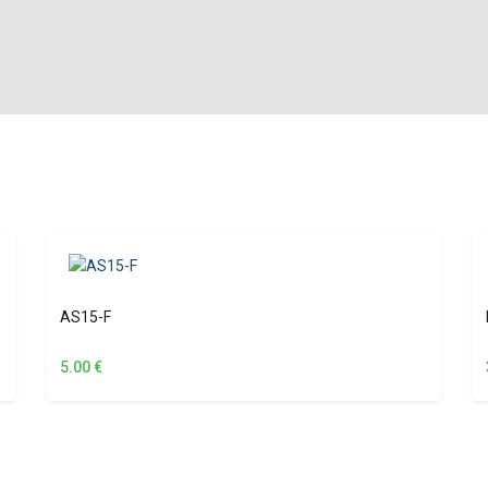
AS15-F
5.00
€