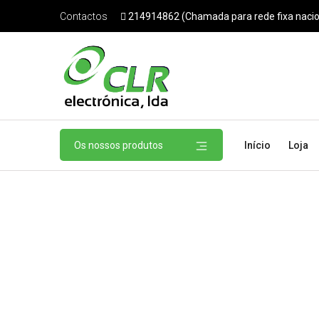
214914862 (Chamada para rede fixa nacio
Contactos
Os nossos produtos
Início
Loja