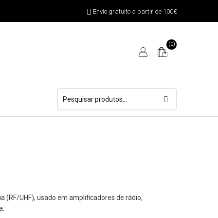
Envio gratuito a partir de 100€
(0)
Pesquisar
por:
ia (RF/UHF), usado em amplificadores de rádio,
a.