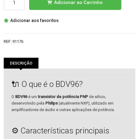
Adicionar ao Carrinho
de
BDV96
Adicionar aos favoritos
TRANSISTOR
REF:
91176
DESCRIÇÃO
🔌 O que é o BDV96?
O
BDV96
é um
transistor de potência PNP
de silício,
desenvolvido pela
Philips
(atualmente NXP), utilizado em
amplificadores de áudio e outras aplicações de potência.
⚙️ Características principais