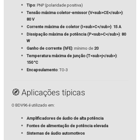
Tipo
:
PNP (polaridade positiva)
Tensão máxima coletor-emissor (V<sub>CE</sub>)
:
80 V
Corrente máxima de coletor (I<sub>C</sub>)
:
15 A
Dissipação máxima de potência (P<sub>C</sub>)
:
80
W
Ganho de corrente (hFE)
:
mínimo de
20
Temperatura máxima de junção (T<sub>j</sub>)
:
150 °C
Encapsulamento
: TO-3
🧭 Aplicações típicas
O BDV96 é utilizado em:
Amplificadores de áudio de alta potência
Fontes de alimentação de potência elevada
Sistemas de áudio automotivos