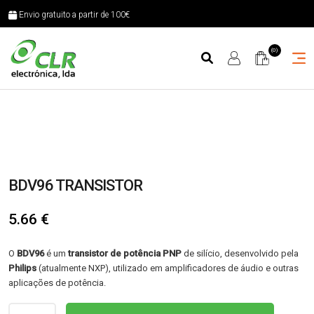
Envio gratuito a partir de 100€
(0)
BDV96 TRANSISTOR
5.66
€
O
BDV96
é um
transistor de potência PNP
de silício, desenvolvido pela
Philips
(atualmente NXP), utilizado em amplificadores de áudio e outras
aplicações de potência.
Quantidade