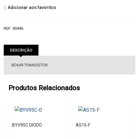
BD649
Adicionar aos favoritos
TRANSISTOR
REF:
90496
DESCRIÇÃO
BD649 TRANSISTOR
Produtos Relacionados
BYV95C DIODO
AS15-F