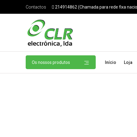
214914862 (Chamada para rede fixa nacio
Contactos
Os nossos produtos
Início
Loja