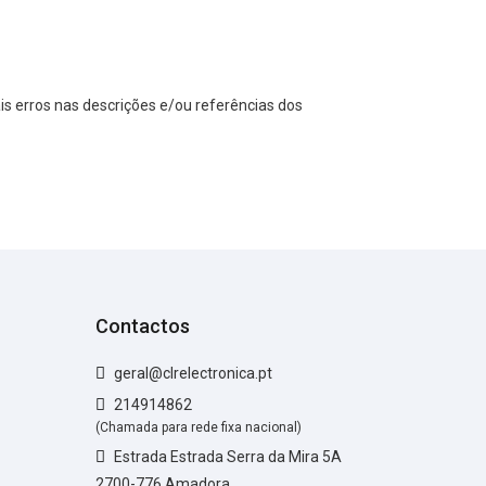
s erros nas descrições e/ou referências dos
Contactos
geral@clrelectronica.pt
214914862
(Chamada para rede fixa nacional)
Estrada Estrada Serra da Mira 5A
2700-776 Amadora