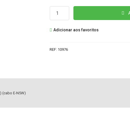
Quantidade
A
de
ALIMENTADOR
Adicionar aos favoritos
12V
-
6,67A
REF:
10976
FICHA
ALIMENTAÇÃO
4
PINOS
-) (cabo E-N5W)