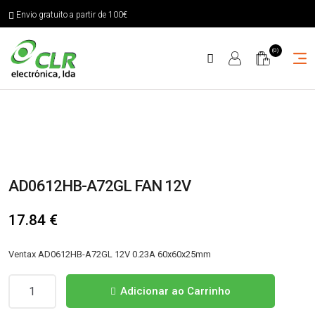
Envio gratuito a partir de 100€
(0)
AD0612HB-A72GL FAN 12V
17.84
€
Ventax AD0612HB-A72GL 12V 0.23A 60x60x25mm
Quantidade
Adicionar ao Carrinho
de