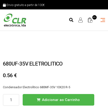
Envio gratuito a partir de 100€
(0)
680UF-35V ELETROLITICO
0.56
€
Condensador Electrolítico 680MF-35V 10X20 R-5
Quantidade
Adicionar ao Carrinho
de