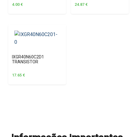
4.00
€
24.87
€
IXGR40N60C2D1
TRANSISTOR
17.65
€