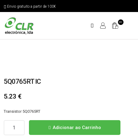
Envio gratuito a partir de 100€
(0)
5Q0765RT IC
5.23
€
Transistor 5Q0765RT
Quantidade
Adicionar ao Carrinho
de