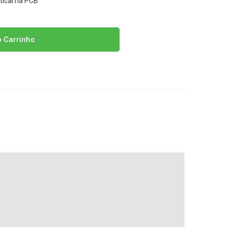
tical na PCB
o Carrinho