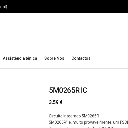
nal)
Assistência ténica
Sobre Nós
Contactos
5M0265R IC
3.59
€
Circuito Integrado 5M0265R
5M0265R” é, muito provavelmente, um FSD