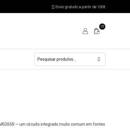
Envio gratuito a partir de 100€
(0)
Pesquisar
por:
M0265R — um circuito integrado muito comum em fontes