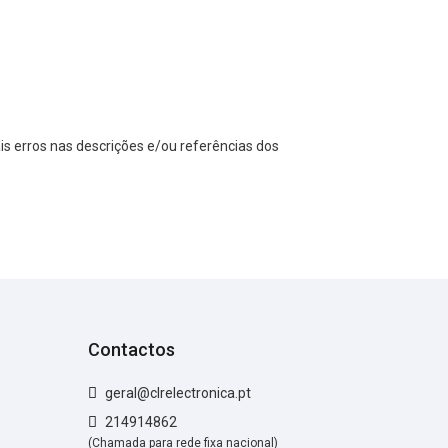
s erros nas descrições e/ou referências dos
Contactos
geral@clrelectronica.pt
214914862
(Chamada para rede fixa nacional)