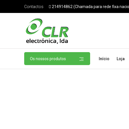
214914862 (Chamada para rede fixa nacio
Contactos
Os nossos produtos
Início
Loja