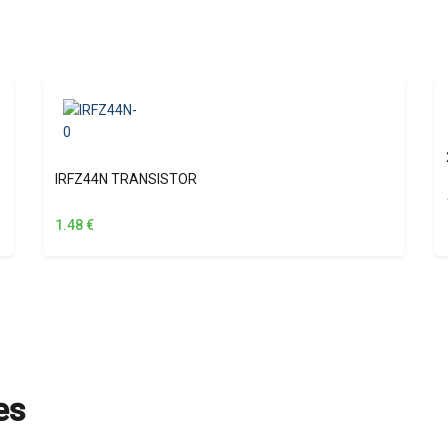
IRFZ44N TRANSISTOR
1.48
€
es