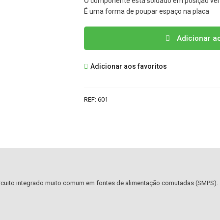
O componente está soldado em posição ver
É uma forma de poupar espaço na placa
Quantidade
Adicionar a
de
5M0265R
Adicionar aos favoritos
IC
REF:
601
cuito integrado muito comum em fontes de alimentação comutadas (SMPS).