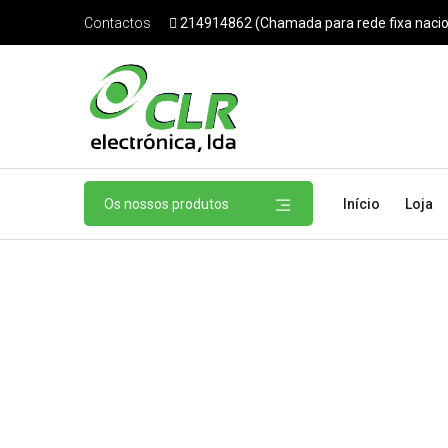
214914862 (Chamada para rede fixa nacio
Contactos
Os nossos produtos
Início
Loja