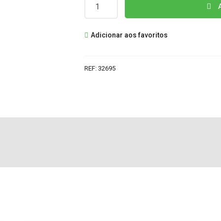
Quantidade
A
de
4H.V2258.281/A1
Adicionar aos favoritos
INVERTER
REF:
32695