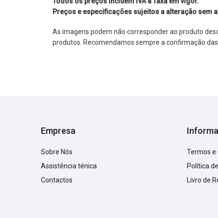
Todos os preços incluem IVA à Taxa em vigor.
Preços e especificações sujeitos a alteração sem a
As imagens podem não corresponder ao produto descrit
produtos. Recomendamos sempre a confirmação das im
Empresa
Inform
Sobre Nós
Termos e
Assistência ténica
Política d
Contactos
Livro de 