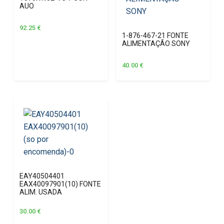
AUO
92.25
€
1-876-467-21 FONTE
ALIMENTAÇÃO SONY
40.00
€
EAY40504401
EAX40097901(10) FONTE
ALIM. USADA
30.00
€