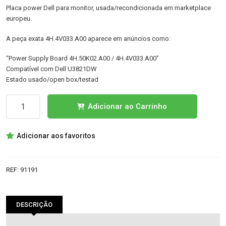
Placa power Dell para monitor, usada/recondicionada em marketplace
europeu.
A peça exata 4H.4V033.A00 aparece em anúncios como:
“Power Supply Board 4H.50K02.A00 / 4H.4V033.A00”
Compatível com Dell U3821DW
Estado usado/open box/testad
Quantidade
Adicionar ao Carrinho
de
4H.4V033.A00
Adicionar aos favoritos
POWER
REF:
91191
DESCRIÇÃO