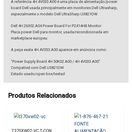
A referência 4H.4V033.A00 é uma placa de alimentação/power
board Dell usada principalmente em monitores Dell Ultrasharp,
especialmente o modelo Dell UltraSharp U3821DW.
Dell 4H.26302.A04 Power Board For P2414HB Monitor
Placa power Dell para monitor, usada/recondicionada em
marketplace europeu.
A peça exata 4H.4V033.A00 aparece em anúncios como:
“Power Supply Board 4H.50K02.A00 / 4H.4V033.A00”
Compatível com Dell U3821DW
Estado usado/open box/testad
Produtos Relacionados
T370XW02-VC T-CON