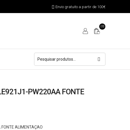
Envio gratuito a partir de 100€
(0)
Pesquisar
por:
LE921J1-PW220AA FONTE
A FONTE ALIMENTAÇAO