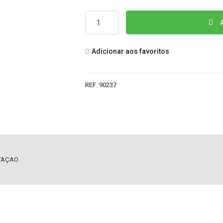
Quantidade
A
de
40-
Adicionar aos favoritos
LE9221-
PWA1CG
08-
REF:
90237
LE921J1-
PW220AA
FONTE
ALIMENTAÇAO
NTAÇAO