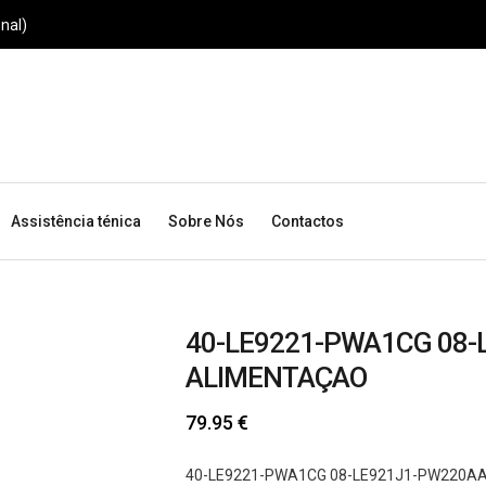
nal)
Assistência ténica
Sobre Nós
Contactos
40-LE9221-PWA1CG 08-
ALIMENTAÇAO
79.95
€
40-LE9221-PWA1CG 08-LE921J1-PW220A