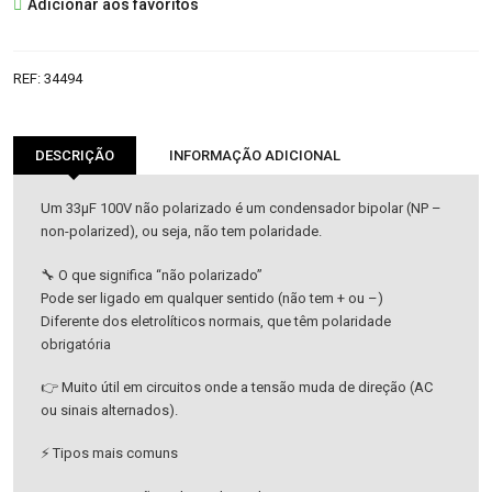
Adicionar aos favoritos
ELETROLITICO
nao
polarizado
REF:
34494
DESCRIÇÃO
INFORMAÇÃO ADICIONAL
Um 33µF 100V não polarizado é um condensador bipolar (NP –
non-polarized), ou seja, não tem polaridade.
🔧 O que significa “não polarizado”
Pode ser ligado em qualquer sentido (não tem + ou –)
Diferente dos eletrolíticos normais, que têm polaridade
obrigatória
👉 Muito útil em circuitos onde a tensão muda de direção (AC
ou sinais alternados).
⚡ Tipos mais comuns