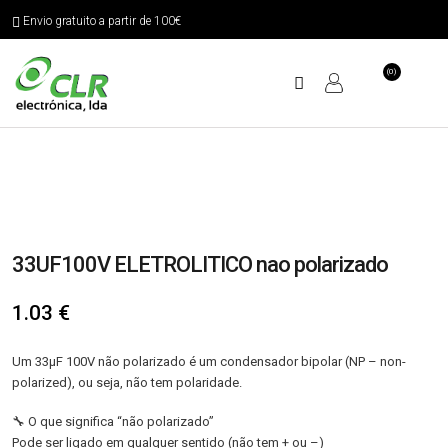
Envio gratuito a partir de 100€
(0)
33UF100V ELETROLITICO nao polarizado
1.03
€
Um 33µF 100V não polarizado é um condensador bipolar (NP – non-
polarized), ou seja, não tem polaridade.
🔧 O que significa “não polarizado”
Pode ser ligado em qualquer sentido (não tem + ou –)