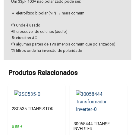
Um 33µF 100V não polarizado pode ser:
🔸 eletrolítico bipolar (NP) → mais comum
📺 Onde é usado
🔊 crossover de colunas (áudio)
🔄 circuitos AC
📺 algumas partes de TVs (menos comum que polarizados)
🔌 filtros onde há inversão de polaridade
Produtos Relacionados
2SC535 TRANSISTOR
30058444 TRANSF.
0.55
€
INVERTER