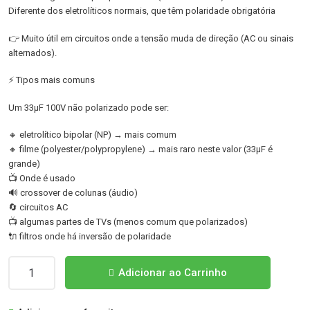
Diferente dos eletrolíticos normais, que têm polaridade obrigatória
👉 Muito útil em circuitos onde a tensão muda de direção (AC ou sinais
alternados).
⚡ Tipos mais comuns
Um 33µF 100V não polarizado pode ser:
🔸 eletrolítico bipolar (NP) → mais comum
🔸 filme (polyester/polypropylene) → mais raro neste valor (33µF é
grande)
📺 Onde é usado
🔊 crossover de colunas (áudio)
🔄 circuitos AC
📺 algumas partes de TVs (menos comum que polarizados)
🔌 filtros onde há inversão de polaridade
Quantidade
Adicionar ao Carrinho
de
33UF100V