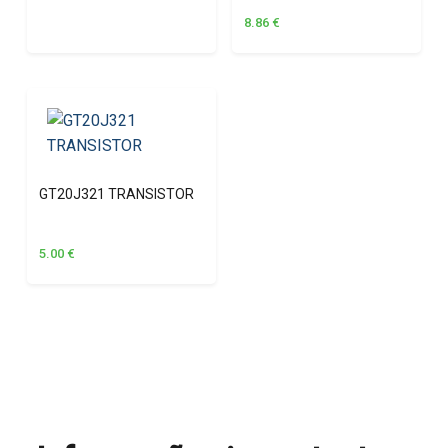
8.86
€
GT20J321 TRANSISTOR
5.00
€