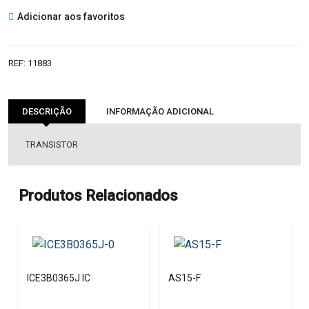
2SD438
Adicionar aos favoritos
TRANSISTOR
REF:
11883
DESCRIÇÃO
INFORMAÇÃO ADICIONAL
TRANSISTOR
Produtos Relacionados
ICE3B0365J IC
AS15-F