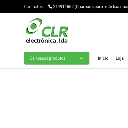
214914862 (Chamada para rede fixa naci
Contactos
Os nossos produtos
Início
Loja