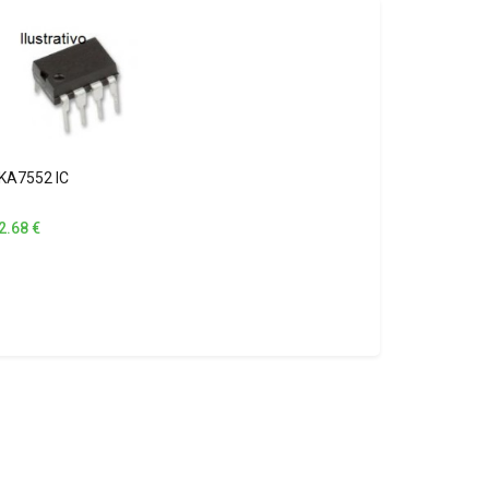
KA7552 IC
2.68
€