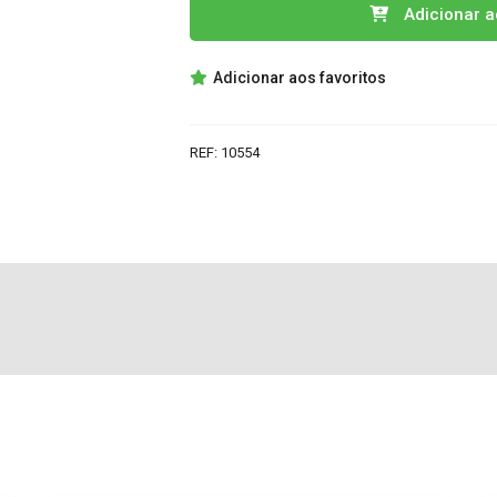
Quantidade
Adicionar a
de
2SC5480
Adicionar aos favoritos
TRASNSISTOR
REF:
10554