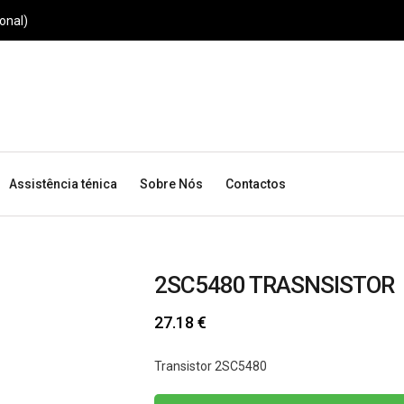
onal)
Assistência ténica
Sobre Nós
Contactos
2SC5480 TRASNSISTOR
27.18
€
Transistor 2SC5480