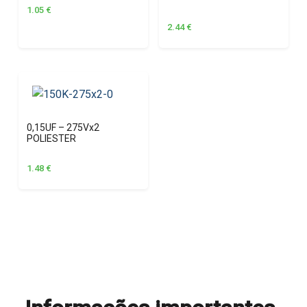
1.05
€
2.44
€
0,15UF – 275Vx2
POLIESTER
1.48
€