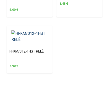
1.48
€
5.00
€
HFKM/012-1HST RELÊ
6.90
€