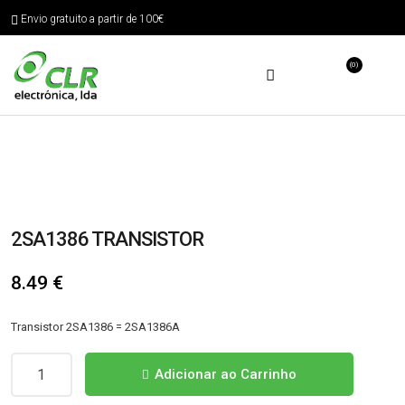
Envio gratuito a partir de 100€
(0)
2SA1386 TRANSISTOR
8.49
€
Transistor 2SA1386 = 2SA1386A
Quantidade
Adicionar ao Carrinho
de