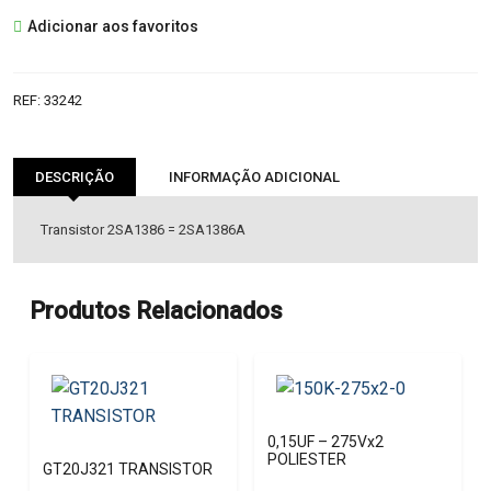
2SA1386
Adicionar aos favoritos
TRANSISTOR
REF:
33242
DESCRIÇÃO
INFORMAÇÃO ADICIONAL
Transistor 2SA1386 = 2SA1386A
Produtos Relacionados
0,15UF – 275Vx2
POLIESTER
GT20J321 TRANSISTOR