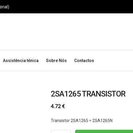
onal)
Assistência ténica
Sobre Nós
Contactos
2SA1265 TRANSISTOR
4.72
€
Transistor 2SA1265 = 2SA1265N