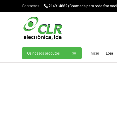
214914862 (Chamada para rede fixa naci
Contactos
Os nossos produtos
Início
Loja