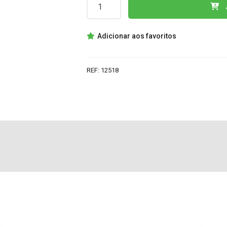
Quantidade
de
2SA1265
Adicionar aos favoritos
TRANSISTOR
REF:
12518