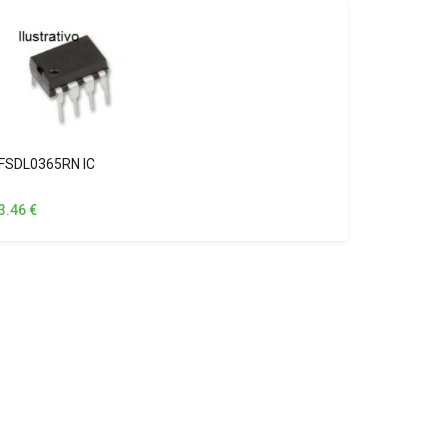
FSDL0365RN IC
3.46
€