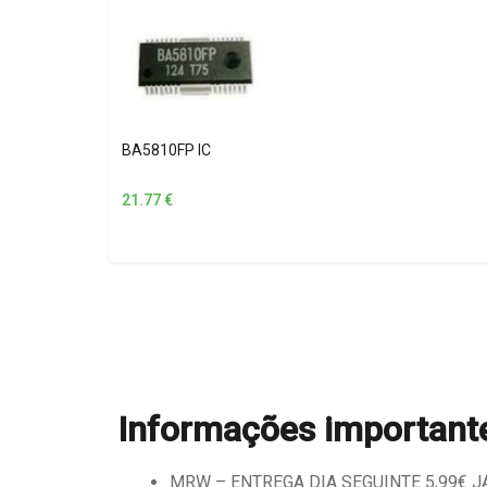
BA5810FP IC
21.77
€
Informações important
MRW – ENTREGA DIA SEGUINTE 5,99€ JÁ 