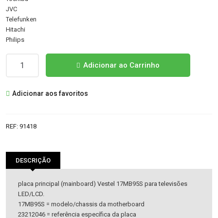
JVC
Telefunken
Hitachi
Philips
Quantidade
Adicionar ao Carrinho
de
23212046
Adicionar aos favoritos
17MB95M
MAINBOARD
REF:
91418
DESCRIÇÃO
placa principal (mainboard) Vestel 17MB95S para televisões
LED/LCD.
17MB95S = modelo/chassis da motherboard
23212046 = referência específica da placa