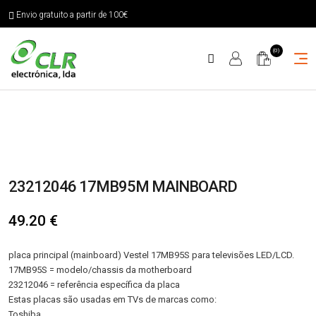
Envio gratuito a partir de 100€
(0)
23212046 17MB95M MAINBOARD
49.20
€
placa principal (mainboard) Vestel 17MB95S para televisões LED/LCD.
17MB95S = modelo/chassis da motherboard
23212046 = referência específica da placa
Estas placas são usadas em TVs de marcas como:
Toshiba