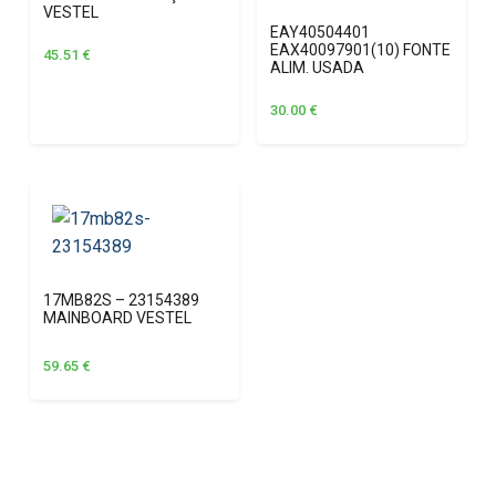
VESTEL
EAY40504401
EAX40097901(10) FONTE
45.51
€
ALIM. USADA
30.00
€
17MB82S – 23154389
MAINBOARD VESTEL
59.65
€