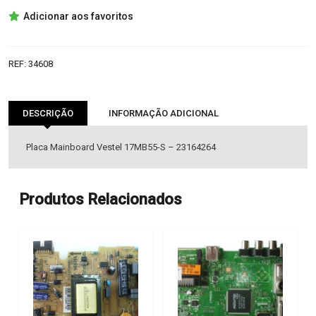
17MB55-
Adicionar aos favoritos
S
-
23164264
REF:
34608
MAINBOARD
VESTEL
DESCRIÇÃO
INFORMAÇÃO ADICIONAL
Placa Mainboard Vestel 17MB55-S – 23164264
Produtos Relacionados