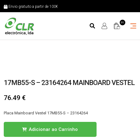
Envio gratuito a partir de 100€
(0)
17MB55-S – 23164264 MAINBOARD VESTEL
76.49
€
Placa Mainboard Vestel 17MB55-S – 23164264
Quantidade
Adicionar ao Carrinho
de