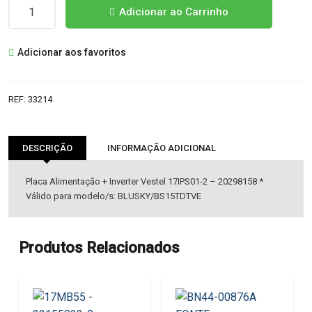
Quantidade
Adicionar ao Carrinho
de
17IPS01-
Adicionar aos favoritos
2
-
20298158
REF:
33214
FONTE
ALIMENTAÇÃO
VESTEL
DESCRIÇÃO
INFORMAÇÃO ADICIONAL
Placa Alimentação + Inverter Vestel 17IPS01-2 – 20298158 *
Válido para modelo/s: BLUSKY/BS15TDTVE
Produtos Relacionados