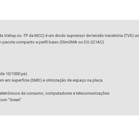
shay ou -TP da MCC) é um diodo supressor de tensão transitória (TVS) unidi
um pacote compacto e perfil baixo (SlimSMA ou DO-221AC).
da 10/1000 μs).
m em superfície (SMD) e otimização de espaço na placa.
m eletrônicos de consumo, computadores e telecomunicações.
 com “Green”