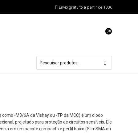
Envio gratuito a partir de 100€
(0)
Pesquisar
por:
 como -M3/6A da Vishay ou -TP da MCC) é um diodo
cional, projetado para proteção de circuitos sensíveis. Ele
tência em um pacote compacto e perfil baixo (SlimSMA ou