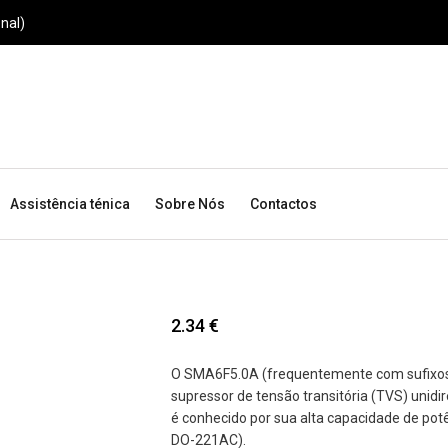
nal)
Assistência ténica
Sobre Nós
Contactos
2.34
€
O SMA6F5.0A (frequentemente com sufixos
supressor de tensão transitória (TVS) unidire
é conhecido por sua alta capacidade de po
DO-221AC).