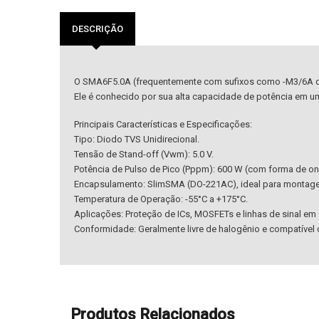
DESCRIÇÃO
O SMA6F5.0A (frequentemente com sufixos como -M3/6A da Vi
Ele é conhecido por sua alta capacidade de potência em 
Principais Características e Especificações:
Tipo: Diodo TVS Unidirecional.
Tensão de Stand-off (Vwm): 5.0 V.
Potência de Pulso de Pico (Pppm): 600 W (com forma de on
Encapsulamento: SlimSMA (DO-221AC), ideal para montage
Temperatura de Operação: -55°C a +175°C.
Aplicações: Proteção de ICs, MOSFETs e linhas de sinal e
Conformidade: Geralmente livre de halogênio e compatível
Produtos Relacionados