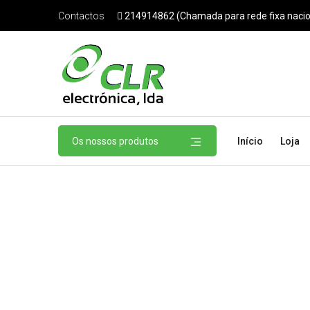
214914862 (Chamada para rede fixa nacio
Contactos
Os nossos produtos
Início
Loja