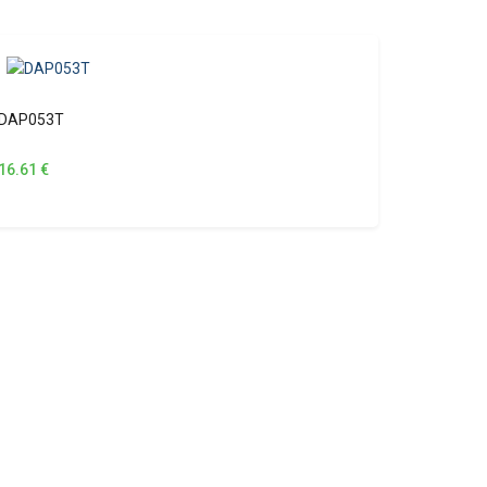
DAP053T
16.61
€