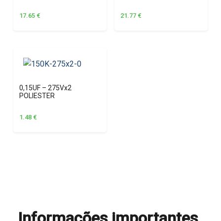
17.65
€
21.77
€
0,15UF – 275Vx2
POLIESTER
1.48
€
Informações importantes