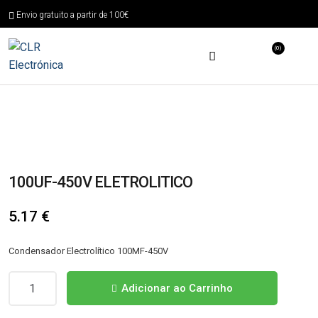
Envio gratuito a partir de 100€
(0)
100UF-450V ELETROLITICO
5.17
€
Condensador Electrolítico 100MF-450V
Quantidade
Adicionar ao Carrinho
de
100UF-